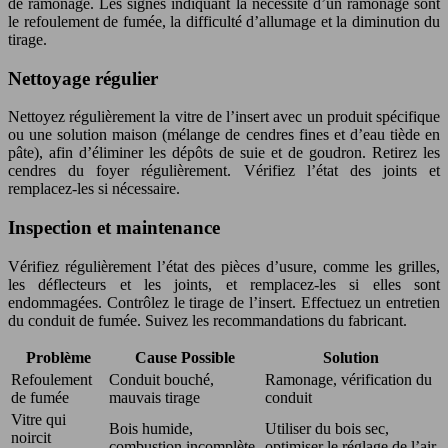
de ramonage. Les signes indiquant la nécessité d’un ramonage sont
le refoulement de fumée, la difficulté d’allumage et la diminution du
tirage.
Nettoyage régulier
Nettoyez régulièrement la vitre de l’insert avec un produit spécifique
ou une solution maison (mélange de cendres fines et d’eau tiède en
pâte), afin d’éliminer les dépôts de suie et de goudron. Retirez les
cendres du foyer régulièrement. Vérifiez l’état des joints et
remplacez-les si nécessaire.
Inspection et maintenance
Vérifiez régulièrement l’état des pièces d’usure, comme les grilles,
les déflecteurs et les joints, et remplacez-les si elles sont
endommagées. Contrôlez le tirage de l’insert. Effectuez un entretien
du conduit de fumée. Suivez les recommandations du fabricant.
Problème
Cause Possible
Solution
Refoulement
Conduit bouché,
Ramonage, vérification du
de fumée
mauvais tirage
conduit
Vitre qui
Bois humide,
Utiliser du bois sec,
noircit
combustion incomplète
optimiser le réglage de l’air