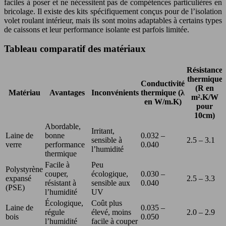
faciles à poser et ne nécessitent pas de compétences particulières en
bricolage. Il existe des kits spécifiquement conçus pour de l’isolation
volet roulant intérieur, mais ils sont moins adaptables à certains types
de caissons et leur performance isolante est parfois limitée.
Tableau comparatif des matériaux
Résistance
thermique
Conductivité
(R en
Matériau
Avantages
Inconvénients
thermique (λ
m².K/W
en W/m.K)
pour
10cm)
Abordable,
Irritant,
Laine de
bonne
0.032 –
sensible à
2.5 – 3.1
verre
performance
0.040
l’humidité
thermique
Facile à
Peu
Polystyrène
couper,
écologique,
0.030 –
expansé
2.5 – 3.3
résistant à
sensible aux
0.040
(PSE)
l’humidité
UV
Écologique,
Coût plus
Laine de
0.035 –
régule
élevé, moins
2.0 – 2.9
bois
0.050
l’humidité
facile à couper